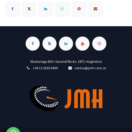
Madariaga 830 • Sarandí Bs.As. 1872 • Argentina
+54 11 5263 0404
ventas@jmh.com.ar