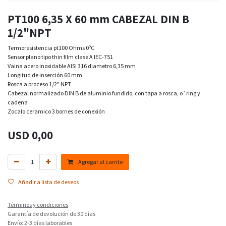
PT100 6,35 X 60 mm CABEZAL DIN B
1/2"NPT
Termoresistencia pt100 Ohms 0ºC
Sensor plano tipo thin film clase A IEC-751
Vaina acero inoxidable AISI 316 diametro 6,35 mm
Longitud de inserción 60 mm
Rosca a proceso 1/2" NPT
Cabezal normalizado DIN B de aluminio fundido, con tapa a rosca, o´ring y
cadena
Zocalo ceramico 3 bornes de conexión
USD
0,00
Agregar al carrito
Añadir a lista de deseos
Términos y condiciones
Garantía de devolución de 30 días
Envío: 2-3 días laborables