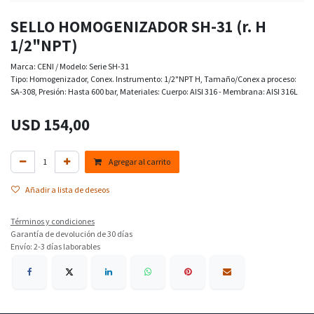
SELLO HOMOGENIZADOR SH-31 (r. H
1/2"NPT)
Marca: CENI / Modelo: Serie SH-31
Tipo: Homogenizador, Conex. Instrumento: 1/2"NPT H, Tamaño/Conex a proceso:
SA-308, Presión: Hasta 600 bar, Materiales: Cuerpo: AISI 316 - Membrana: AISI 316L
USD
154,00
Agregar al carrito
Añadir a lista de deseos
Términos y condiciones
Garantía de devolución de 30 días
Envío: 2-3 días laborables