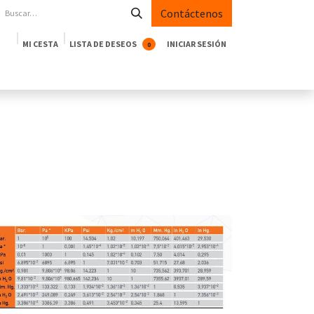
Contáctenos
MI CESTA
LISTA DE DESEOS
INICIAR SESIÓN
0
oductos
Empresa
Casos de Éxito
Blog