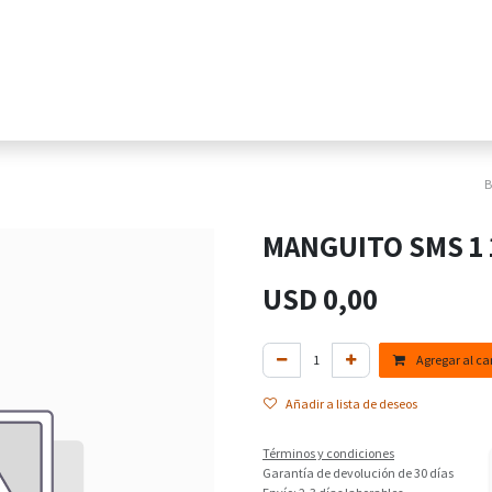
Home
Tienda Online
Sectores
Pr
MANGUITO SMS 1 
USD
0,00
Agregar al car
Añadir a lista de deseos
Términos y condiciones
Garantía de devolución de 30 días