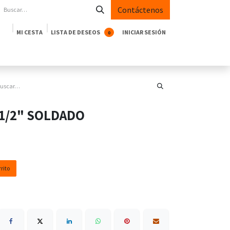
Contáctenos
MI CESTA
LISTA DE DESEOS
INICIAR SESIÓN
0
oductos
Empresa
Casos de Éxito
Blog
1/2" SOLDADO
rito