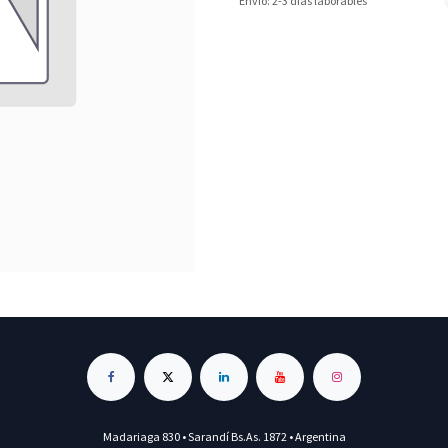
Envío: 2-3 días laborables
Madariaga 830 • Sarandí Bs.As. 1872 • Argentina