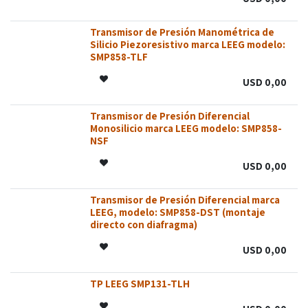
Transmisor de Presión Manométrica de
SIN STOCK
SIN STOCK
Silicio Piezoresistivo marca LEEG modelo:
SMP858-TLF
USD
0,00
Transmisor de Presión Diferencial
SIN STOCK
SIN STOCK
SIN STOCK
SIN STOCK
SIN STOCK
Monosilicio marca LEEG modelo: SMP858-
NSF
USD
0,00
Transmisor de Presión Diferencial marca
SIN STOCK
SIN STOCK
SIN STOCK
SIN STOCK
SIN STOCK
SIN STOCK
SIN STOCK
SIN STOCK
SIN STOCK
SIN STOCK
SIN STOCK
SIN STOCK
SIN STOCK
SIN STOCK
LEEG, modelo: SMP858-DST (montaje
directo con diafragma)
USD
0,00
TP LEEG SMP131-TLH
SIN STOCK