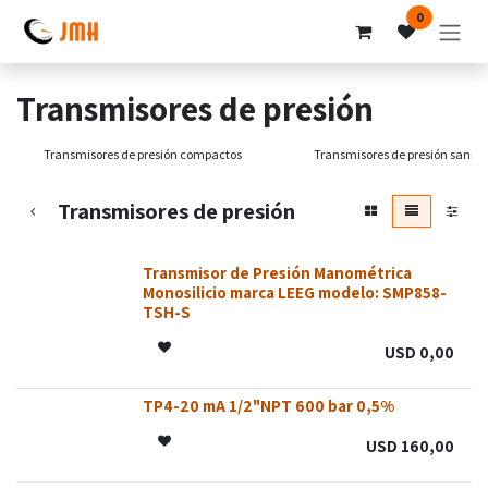
Ir al contenido
0
Transmisores de presión
Transmisores de presión compactos
Transmisores de presión sanita
Transmisores de presión
Transmisor de Presión Manométrica
SIN STOCK
SIN STOCK
SIN STOCK
Monosilicio marca LEEG modelo: SMP858-
TSH-S
USD
0,00
TP4-20 mA 1/2"NPT 600 bar 0,5%
USD
160,00