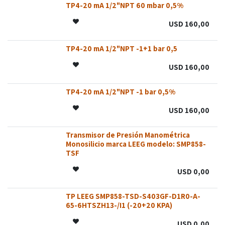
TP4-20 mA 1/2"NPT 60 mbar 0,5%
USD
160,00
TP4-20 mA 1/2"NPT -1+1 bar 0,5
USD
160,00
TP4-20 mA 1/2"NPT -1 bar 0,5%
USD
160,00
Transmisor de Presión Manométrica
SIN STOCK
SIN STOCK
SIN STOCK
SIN STOCK
SIN STOCK
Monosilicio marca LEEG modelo: SMP858-
TSF
USD
0,00
TP LEEG SMP858-TSD-S403GF-D1R0-A-
65-6HTSZH13-/I1 (-20+20 KPA)
USD
0,00