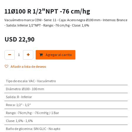
11Ø100 R 1/2"NPT -76 cm/hg
Vacuómetro marca CENI - Serie: 11 - Caja: Acero negra Ø100 mm - Internos: Bronce
- Salida: Inferior 1/2"NPT - Rango: -76 cm/hg - Clase: 1,6%
USD
22,90
Agregar al carrito
Añadir a lista de deseos
Tipo de escala
:
VAC - Vacuómetro
Diámetro
:
Ø100 - 100 mm
Salida
:
R - Inferior
Rosca
:
1/2" - 1/2"
Rango
:
-76cm/hg - -76 cmHg /-1 Bar
Clase
:
1,6% - 1,6%
Baño de glicerina
:
SIN GLIC - No apto