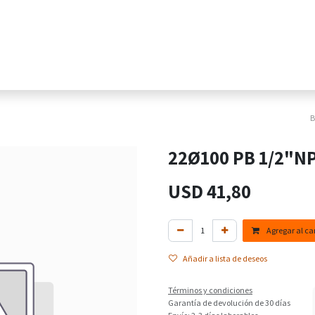
Home
Tienda Online
Sectores
Pr
22Ø100 PB 1/2"NP
USD
41,80
Agregar al car
Añadir a lista de deseos
Términos y condiciones
Garantía de devolución de 30 días