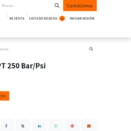
Contáctenos
MI CESTA
LISTA DE DESEOS
INICIAR SESIÓN
0
oductos
Empresa
Casos de Éxito
Blog
T 250 Bar/Psi
rito