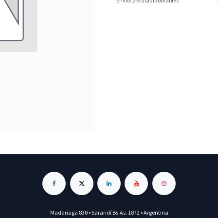
Envío: 2-3 días laborables
Madariaga 830 • Sarandí Bs.As. 1872 • Argentina