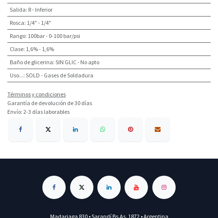
Salida
:
R - Inferior
Rosca
:
1/4" - 1/4"
Rango
:
100bar - 0-100 bar/psi
Clase
:
1,6% - 1,6%
Baño de glicerina
:
SIN GLIC - No apto
Uso...
:
SOLD - Gases de Soldadura
Términos y condiciones
Garantía de devolución de 30 días
Envío: 2-3 días laborables
Madariaga 830 • Sarandí Bs.As. 1872 • Argentina