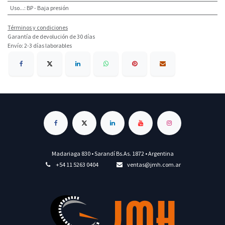
Uso...
:
BP - Baja presión
Términos y condiciones
Garantía de devolución de 30 días
Envío: 2-3 días laborables
Madariaga 830 • Sarandí Bs.As. 1872 • Argentina
+54 11 5263 0404
ventas@jmh.com.ar