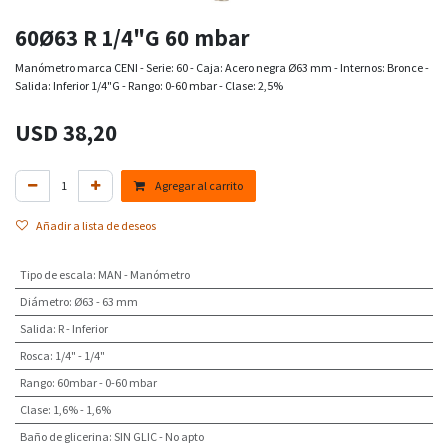
60Ø63 R 1/4"G 60 mbar
Manómetro marca CENI - Serie: 60 - Caja: Acero negra Ø63 mm - Internos: Bronce -
Salida: Inferior 1/4"G - Rango: 0-60 mbar - Clase: 2,5%
USD
38,20
Agregar al carrito
Añadir a lista de deseos
Tipo de escala
:
MAN - Manómetro
Diámetro
:
Ø63 - 63 mm
Salida
:
R - Inferior
Rosca
:
1/4" - 1/4"
Rango
:
60mbar - 0-60 mbar
Clase
:
1,6% - 1,6%
Baño de glicerina
:
SIN GLIC - No apto