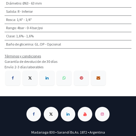
Diámetro
:
Ø63 - 63 mm
Salida
:
R - Inferior
Rosca
:
1/4" - 1/4"
Rango
:
4bar - 0-4 bar/psi
Clase
:
1,6% - 1,6%
Baño de glicerina
:
GL.OP - Opcional
Términos y condiciones
Garantía de devolución de 30 días
Envío: 2-3 días laborables
Madariaga 830 • Sarandí Bs.As. 1872 • Argentina