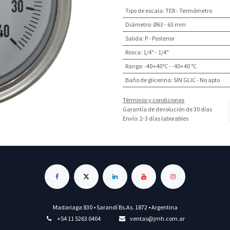
Tipo de escala
:
TER - Termómetro
Diámetro
:
Ø63 - 63 mm
Salida
:
P - Posterior
Rosca
:
1/4" - 1/4"
Rango
:
-40+40°C - -40+40 °C
Baño de glicerina
:
SIN GLIC - No apto
Términos y condiciones
Garantía de devolución de 30 días
Envío: 2-3 días laborables
Madariaga 830 • Sarandí Bs.As. 1872 • Argentina
+54 11 5263 0404
ventas@jmh.com.ar