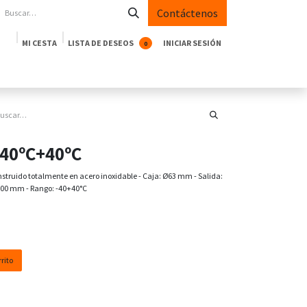
Contáctenos
MI CESTA
LISTA DE DESEOS
INICIAR SESIÓN
0
oductos
Empresa
Casos de Éxito
Blog
-40ºC+40ºC
truido totalmente en acero inoxidable - Caja: Ø63 mm - Salida:
 100 mm - Rango: -40+40°C
rito