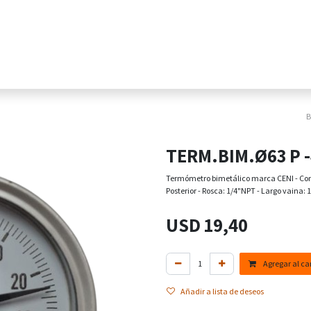
Home
Tienda Online
Sectores
Pr
TERM.BIM.Ø63 P 
Termómetro bimetálico marca CENI - Cons
Posterior - Rosca: 1/4"NPT - Largo vaina:
USD
19,40
Agregar al car
Añadir a lista de deseos