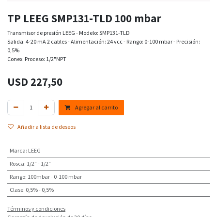
TP LEEG SMP131-TLD 100 mbar
Transmisor de presión LEEG - Modelo: SMP131-TLD
Salida: 4-20 mA 2 cables - Alimentación: 24 vcc - Rango: 0-100 mbar - Precisión:
0,5%
Conex. Proceso: 1/2"NPT
USD
227,50
Agregar al carrito
Añadir a lista de deseos
Marca
:
LEEG
Rosca
:
1/2" - 1/2"
Rango
:
100mbar - 0-100 mbar
Clase
:
0,5% - 0,5%
Términos y condiciones