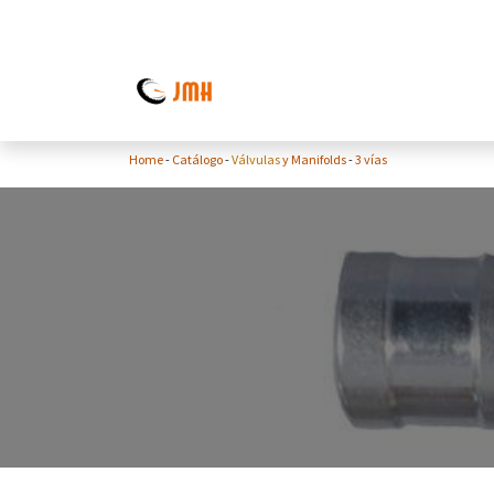
Ir al contenido
Home
-
Catálogo
-
Válvulas
y Manifolds
-
3 vías