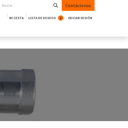
Contáctenos
MI CESTA
LISTA DE DESEOS
INICIAR SESIÓN
0
oductos
Empresa
Casos de Éxito
Blog