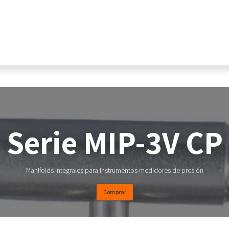
Home
Tienda Online
Sectores
Pr
Serie MIP-3V CP
Manifolds integrales para instrumentos medidores de presión
Comprar