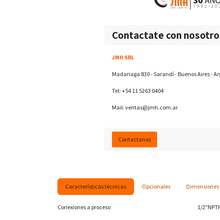
Contactate con nosotro
JMH SRL
Madariaga 830 - Sarandí - Buenos Aires - A
Tel: +54 11 5263 0404
Mail:
ventas@jmh.com.ar
Contactanos
Características técnicas
Opcionales
Dimensiones
Conexiones a proceso
1/2"NPT