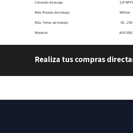
Conexión de purga
1/4"NPTH
Máx. Presión de trabajo
400 bar
Máx. Temp. de trabajo
-50...25
Material
AISI 304/
Realiza tus compras direct