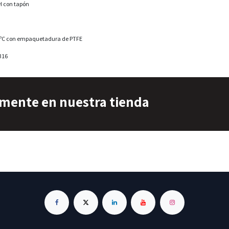
 con tapón
0 ºC con empaquetadura de PTFE
316
amente en nuestra tienda