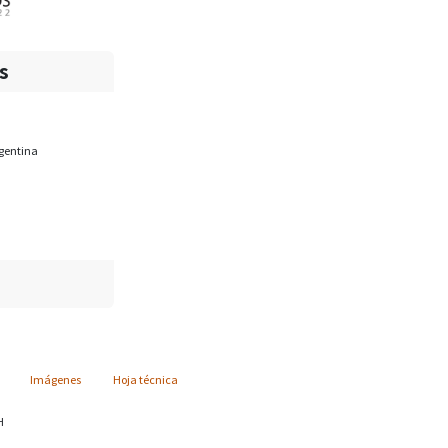
s
rgentina
Imágenes
Hoja técnica
H