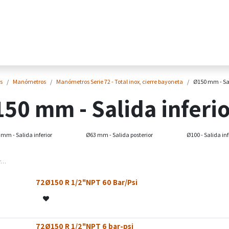
Home
Tienda Online
Sectores
Pr
s
Manómetros
Manómetros Serie 72 - Total inox, cierre bayoneta
Ø150 mm - Sal
50 mm - Salida inferi
mm - Salida inferior
Ø63 mm - Salida posterior
Ø100 - Salida inf
72Ø150 R 1/2"NPT 60 Bar/Psi
72Ø150 R 1/2"NPT 6 bar-psi