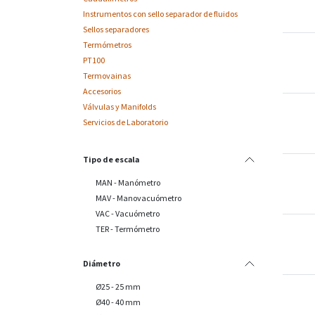
Instrumentos con sello separador de fluidos
Sellos separadores
Termómetros
PT100
Termovainas
Accesorios
Válvulas y Manifolds
Servicios de Laboratorio
Tipo de escala
MAN - Manómetro
MAV - Manovacuómetro
VAC - Vacuómetro
TER - Termómetro
Diámetro
Ø25 - 25 mm
Ø40 - 40 mm