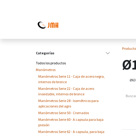
Ir al contenido
Producto
Categorías
Ø1
Todos los productos
Manómetros
Manómetros Serie 11 - Caja de acero negra,
Ø63 
internos de bronce
Manómetros Serie 22 - Caja de acero
inoxidable, internos de bronce
Manómetros Serie 28 - Isométricos para
aplicaciones del agro
Manómetros Serie 50 - Cromados
Manómetros Serie 60 - A capsula para baja
presión
Manómetros Serie 62 - A capsula, para baja