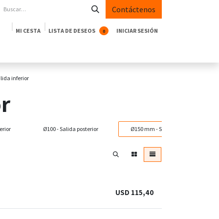
Contáctenos
MI CESTA
LISTA DE DESEOS
INICIAR SESIÓN
0
oductos
Empresa
Casos de Éxito
Blog
ida inferior
or
erior
Ø100 - Salida posterior
Ø150 mm - Salida inferior
USD
115,40