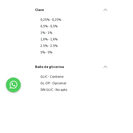
Clase
0,25% - 0,25%
0,5% - 0,5%
1% - 1%
1,6% - 1,6%
2.5% - 2.5%
5% - 5%
Baño de glicerina
GLIC - Contiene
GL.OP - Opcional
SIN GLIC - No apto
Rango
Rango de precio