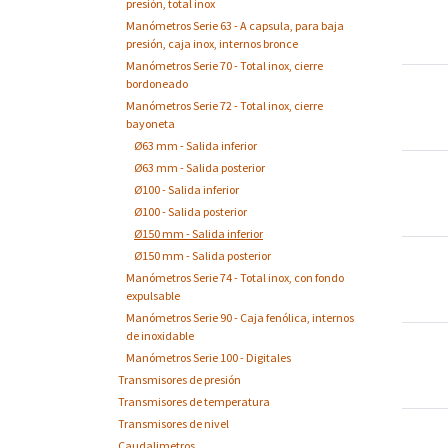
presión, total inox
Manómetros Serie 63 - A capsula, para baja
presión, caja inox, internos bronce
Manómetros Serie 70 - Total inox, cierre
bordoneado
Manómetros Serie 72 - Total inox, cierre
bayoneta
Ø63 mm - Salida inferior
Ø63 mm - Salida posterior
Ø100 - Salida inferior
Ø100 - Salida posterior
Ø150 mm - Salida inferior
Ø150 mm - Salida posterior
Manómetros Serie 74 - Total inox, con fondo
expulsable
Manómetros Serie 90 - Caja fenólica, internos
de inoxidable
SIN
Manómetros Serie 100 - Digitales
Transmisores de presión
Transmisores de temperatura
Transmisores de nivel
Caudalimetros