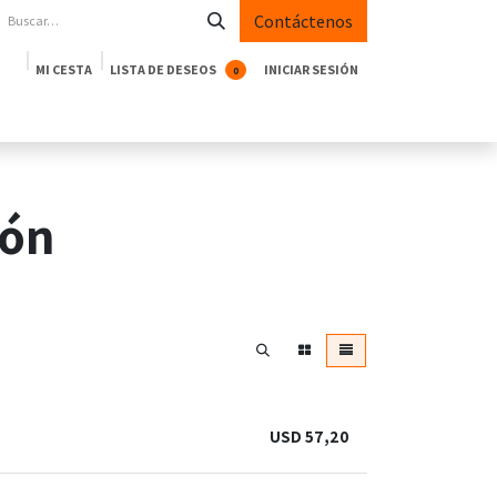
Contáctenos
MI CESTA
LISTA DE DESEOS
INICIAR SESIÓN
0
oductos
Empresa
Casos de Éxito
Blog
ión
USD
57,20