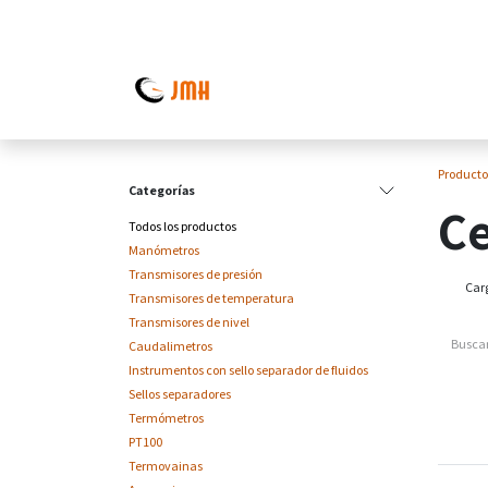
Ir al contenido
Producto
Categorías
Ce
Todos los productos
Manómetros
Transmisores de presión
Carg
Transmisores de temperatura
Transmisores de nivel
Caudalimetros
Instrumentos con sello separador de fluidos
Sellos separadores
Termómetros
PT100
Termovainas