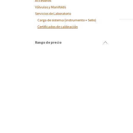
Accesorios
Válvulas y Manifolds
Servicios de Laboratorio
Carga de sistema (instrumento + Sello)
Certificados de calibración
Rango de precio