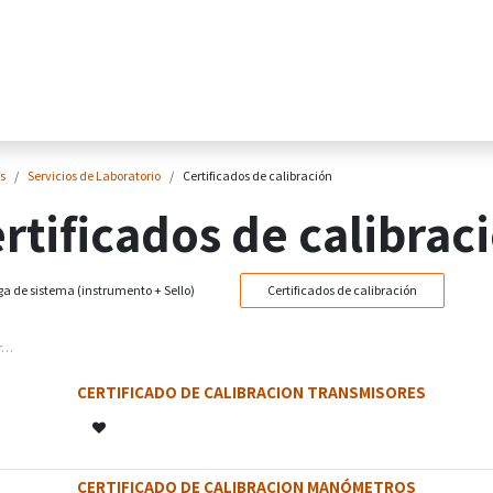
Home
Tienda Online
Sectores
Pr
s
Servicios de Laboratorio
Certificados de calibración
rtificados de calibrac
a de sistema (instrumento + Sello)
Certificados de calibración
CERTIFICADO DE CALIBRACION TRANSMISORES
CERTIFICADO DE CALIBRACION MANÓMETROS